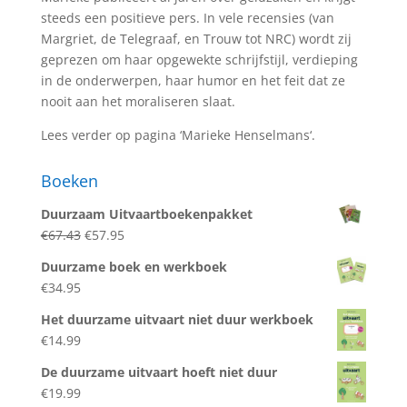
steeds een positieve pers. In vele recensies (van
Margriet, de Telegraaf, en Trouw tot NRC) wordt zij
geprezen om haar opgewekte schrijfstijl, verdieping
in de onderwerpen, haar humor en het feit dat ze
nooit aan het moraliseren slaat.
Lees verder op pagina ‘
Marieke Henselmans
‘.
Boeken
Duurzaam Uitvaartboekenpakket
Oorspronkelijke
Huidige
€
67.43
€
57.95
prijs
prijs
Duurzame boek en werkboek
was:
is:
€
34.95
€67.43.
€57.95.
Het duurzame uitvaart niet duur werkboek
€
14.99
De duurzame uitvaart hoeft niet duur
€
19.99