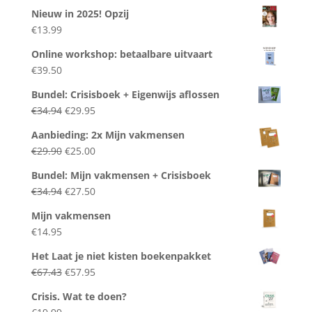
Nieuw in 2025! Opzij
€
13.99
Online workshop: betaalbare uitvaart
€
39.50
Bundel: Crisisboek + Eigenwijs aflossen
Oorspronkelijke
Huidige
€
34.94
€
29.95
prijs
prijs
Aanbieding: 2x Mijn vakmensen
was:
is:
Oorspronkelijke
Huidige
€
29.90
€
25.00
€34.94.
€29.95.
prijs
prijs
Bundel: Mijn vakmensen + Crisisboek
was:
is:
Oorspronkelijke
Huidige
€
34.94
€
27.50
€29.90.
€25.00.
prijs
prijs
Mijn vakmensen
was:
is:
€
14.95
€34.94.
€27.50.
Het Laat je niet kisten boekenpakket
Oorspronkelijke
Huidige
€
67.43
€
57.95
prijs
prijs
Crisis. Wat te doen?
was:
is: