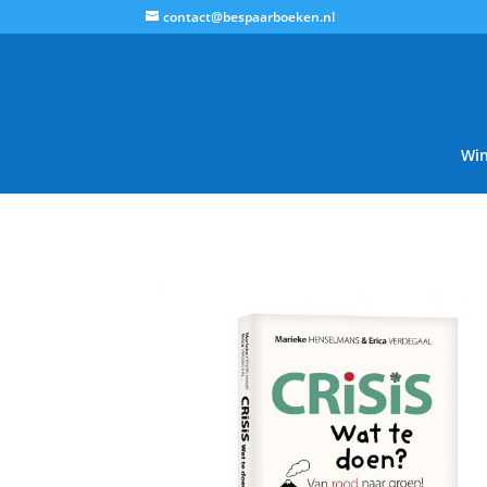
contact@bespaarboeken.nl
Win