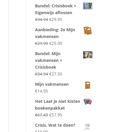
Bundel: Crisisboek +
Eigenwijs aflossen
Oorspronkelijke
Huidige
€
34.94
€
29.95
prijs
prijs
Aanbieding: 2x Mijn
was:
is:
vakmensen
€34.94.
€29.95.
Oorspronkelijke
Huidige
€
29.90
€
25.00
prijs
prijs
Bundel: Mijn
was:
is:
vakmensen +
€29.90.
€25.00.
Crisisboek
Oorspronkelijke
Huidige
€
34.94
€
27.50
prijs
prijs
Mijn vakmensen
was:
is:
€
14.95
€34.94.
€27.50.
Het Laat je niet kisten
boekenpakket
Oorspronkelijke
Huidige
€
67.43
€
57.95
prijs
prijs
Crisis. Wat te doen?
was:
is:
€
19.99