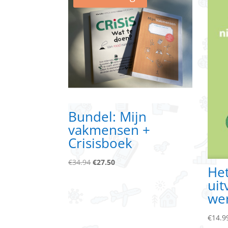
Bundel: Mijn
vakmensen +
Crisisboek
Oorspronkelijke
Huidige
€
34.94
€
27.50
He
prijs
prijs
uit
was:
is:
we
€34.94.
€27.50.
€
14.9