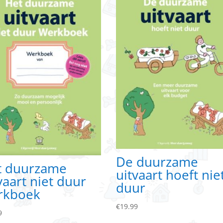
De duurzame
t duurzame
uitvaart hoeft nie
vaart niet duur
duur
rkboek
€
19.99
9