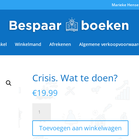
Marieke Hense
kel
Winkelmand
Afrekenen
Algemene verkoopvoorwaar
Crisis. Wat te doen?
€
19.99
Crisis.
Wat
te
Toevoegen aan winkelwagen
doen?
aantal