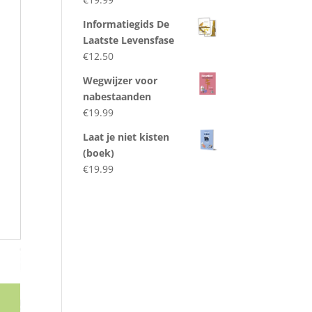
€67.43.
€57.95.
Informatiegids De
Laatste Levensfase
€
12.50
Wegwijzer voor
nabestaanden
€
19.99
Laat je niet kisten
(boek)
€
19.99