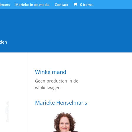
lmans
Marieke in de media
Contact
0 items
den
Winkelmand
Geen producten in de
winkelwagen.
Marieke Henselmans