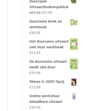
Duurzaam
Uitvaartboekenpakket
Oorspronkelijke
Huidige
€
67.43
€
57.95
prijs
prijs
Duurzame boek en
was:
is:
werkboek
€67.43.
€57.95.
€
34.95
Het duurzame uitvaart
niet duur werkboek
€
14.99
De duurzame uitvaart
hoeft niet duur
€
19.99
Nieuw in 2025! Opzij
€
13.99
Online workshop:
betaalbare uitvaart
€
39.50